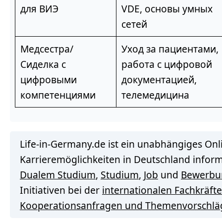
для ВИЭ
VDE, основы умных
сетей
Медсестра/
Уход за пациентами,
Сиделка с
работа с цифровой
цифровыми
документацией,
компетенциями
телемедицина
Life-in-Germany.de ist ein unabhängiges Onl
Karrieremöglichkeiten in Deutschland inform
Dualem Studium
,
Studium
,
Job
und
Bewerbu
Initiativen bei der
internationalen Fachkräf
Kooperationsanfragen und Themenvorschlä