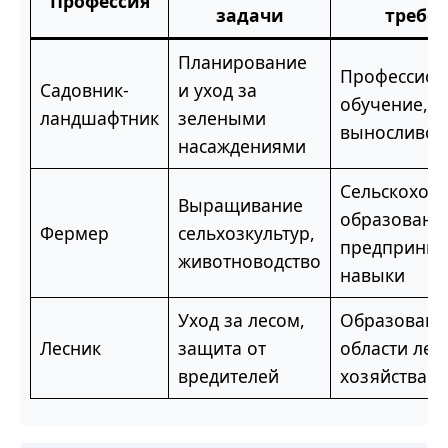
Профессия
задачи
требо
Планирование
Профессион
Садовник-
и уход за
обучение, ф
ландшафтник
зелеными
выносливос
насаждениями
Сельскохоз
Выращивание
образовани
Фермер
сельхозкультур,
предприним
животноводство
навыки
Уход за лесом,
Образовани
Лесник
защита от
области лес
вредителей
хозяйства