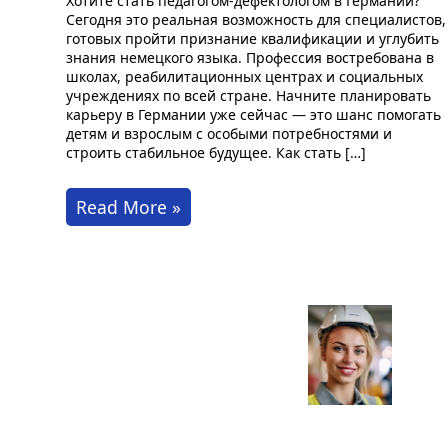
Хотите стать педагогом-дефектологом в Германии?
Сегодня это реальная возможность для специалистов,
готовых пройти признание квалификации и углубить
знания немецкого языка. Профессия востребована в
школах, реабилитационных центрах и социальных
учреждениях по всей стране. Начните планировать
карьеру в Германии уже сейчас — это шанс помогать
детям и взрослым с особыми потребностями и
строить стабильное будущее. Как стать […]
Как
Read More »
стать
педагогом-
дефектологом
в
Германии
сегодня