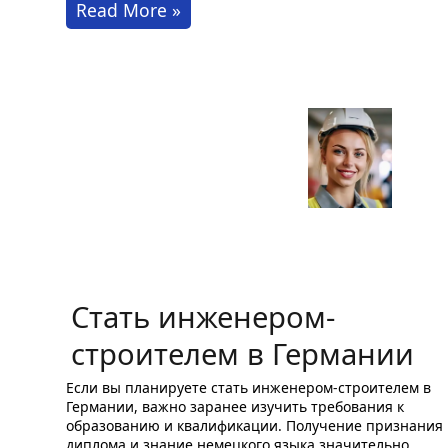
Двойное
Read More »
профессиональное
образование
по
специальности
монтажник
холодильных
установок:
работа
в
Германии
Стать инженером-
строителем в Германии
Если вы планируете стать инженером-строителем в
Германии, важно заранее изучить требования к
образованию и квалификации. Получение признания
диплома и знание немецкого языка значительно