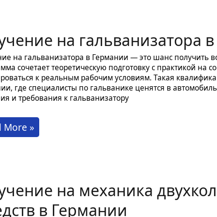
азование
учение на гальванизатора в
иальности
анщик
ие на гальванизатора в Германии — это шанс получить в
гоценных
мма сочетает теоретическую подготовку с практикой на с
роваться к реальным рабочим условиям. Такая квалифик
ей:
ии, где специалисты по гальванике ценятся в автомобил
шие
ия и требования к гальванизатору
еты
чение
 More »
ку
ванизатора
оты
учение на механика двухко
мании
мании
едств в Германии