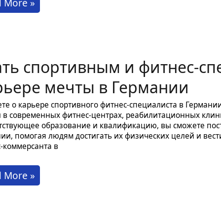
чение
 More »
ании:
ать спортивным и фитнес-сп
но
ь
рьере мечты в Германии
те о карьере спортивного фитнес-специалиста в Германи
 в современных фитнес-центрах, реабилитационных клин
тствующее образование и квалификацию, вы сможете пост
ии, помогая людям достигать их физических целей и вест
-коммерсанта в
е
ь
 More »
ртивным
ес-