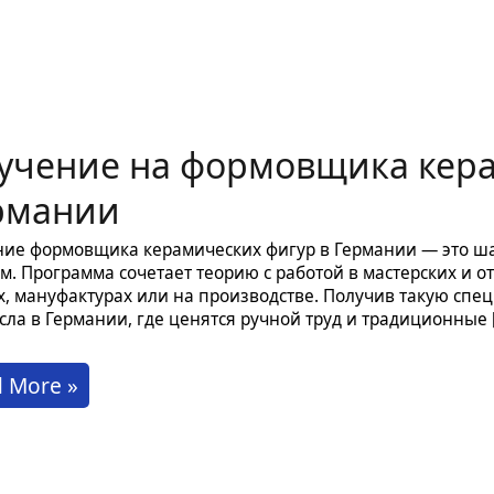
учение на формовщика кера
рмании
ие формовщика керамических фигур в Германии — это ша
м. Программа сочетает теорию с работой в мастерских и о
х, мануфактурах или на производстве. Получив такую спец
сла в Германии, где ценятся ручной труд и традиционные 
чение
 More »
мовщика
амических