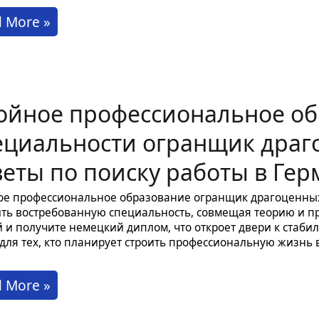
чение
 More »
вельщика
ойное профессиональное об
ании:
ало
ециальности огранщик драг
ьеры
веты по поиску работы в Ге
е профессиональное образование огранщик драгоценных
ть востребованную специальность, совмещая теорию и пр
 и получите немецкий диплом, что откроет двери к стаби
для тех, кто планирует строить профессиональную жизнь 
йное
 More »
фессиональное