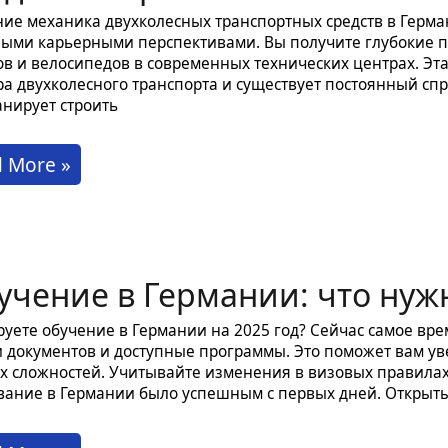
ие механика двухколесных транспортных средств в Герма
ыми карьерными перспективами. Вы получите глубокие 
ов и велосипедов в современных технических центрах. Эт
ра двухколесного транспорта и существует постоянный сп
анирует строить
чение
 More »
аника
колесных
учение в Германии: что нужн
нспортных
ств
уете обучение в Германии на 2025 год? Сейчас самое вре
 документов и доступные программы. Это поможет вам уве
 сложностей. Учитывайте изменения в визовых правилах
мании
ание в Германии было успешным с первых дней. Открыт