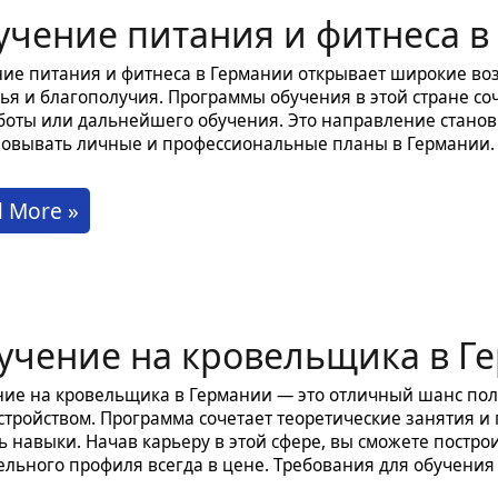
учение питания и фитнеса в
ур
ие питания и фитнеса в Германии открывает широкие возм
мании
ья и благополучия. Программы обучения в этой стране со
боты или дальнейшего обучения. Это направление станов
овывать личные и профессиональные планы в Германии.
чение
 More »
ания
неса
учение на кровельщика в Г
мании
ие на кровельщика в Германии — это отличный шанс по
стройством. Программа сочетает теоретические занятия и 
ь навыки. Начав карьеру в этой сфере, вы сможете постро
ельного профиля всегда в цене. Требования для обучени