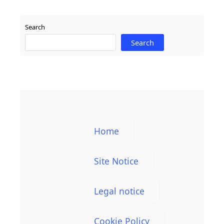
тела
и
Search
духа
Search
в
Германии
Home
Site Notice
Legal notice
Cookie Policy